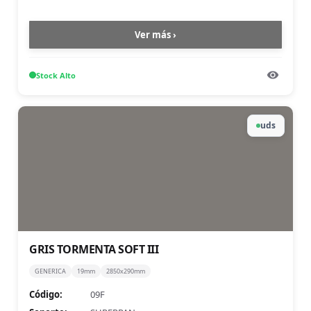
Ver más ›
Stock
Alto
uds
GRIS TORMENTA SOFT III
GENERICA
19mm
2850x290mm
Código:
09F