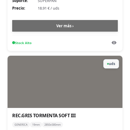
Soporte:
SUPERPAN
Precio:
18.91 €
/
uds
Ver más ›
Stock
Alto
uds
REC.GRIS TORMENTA SOFT III
GENERICA
19mm
2850x580mm