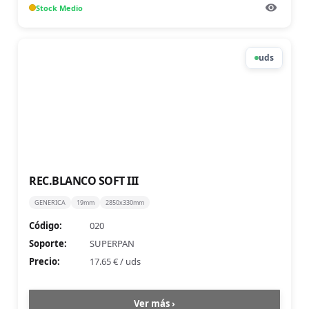
Stock
Medio
uds
REC.BLANCO SOFT III
GENERICA
19mm
2850x330mm
Código:
020
Soporte:
SUPERPAN
Precio:
17.65 €
/
uds
Ver más ›