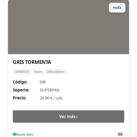
uds
GRIS TORMENTA
GENERICA
16mm
2850x330mm
Código:
09F
Soporte:
SUPERPAN
Precio:
20.90 €
/
uds
Ver más ›
Stock
Alto