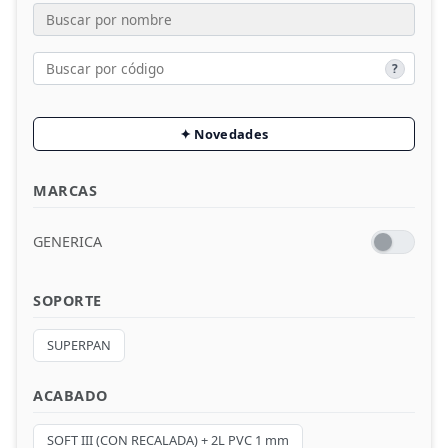
Melaminas P.SENSE
?
Compacmel
Fabric
✦ Novedades
Solid
MARCAS
Bandas
GENERICA
Laminados HPL
OSB
SOPORTE
Alistonados
SUPERPAN
Rechapados
ACABADO
Madera Cemento
SOFT III (CON RECALADA) + 2L PVC 1 mm