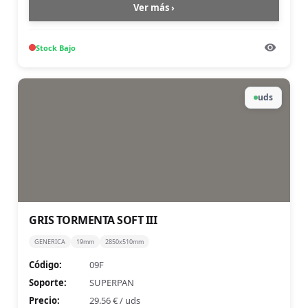
Ver más ›
Stock
Bajo
uds
GRIS TORMENTA SOFT III
GENERICA
19mm
2850x510mm
Código:
09F
Soporte:
SUPERPAN
Precio:
29.56 €
/
uds