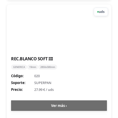
uds
REC.BLANCO SOFT III
GENERICA
19mm
2850x580mm
Código:
020
Soporte:
SUPERPAN
Precio:
27.99 €
/
uds
Ver más ›