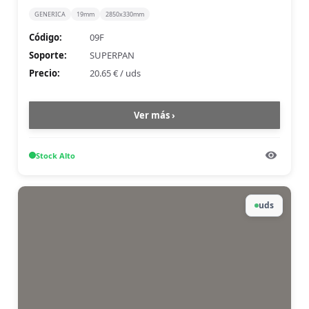
GENERICA
19mm
2850x330mm
Código:
09F
Soporte:
SUPERPAN
Precio:
20.65 €
/
uds
Ver más ›
Stock
Alto
uds