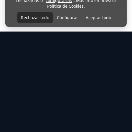
rechazarlas o
configurarlas
. Más info en nuestra
Política de Cookies
.
Rechazar todo
Configurar
Aceptar todo
Protección de Datos: Nos tomamos muy en serio tu
privacidad. Tratamos tus datos personales de forma segura y
conforme a la normativa vigente. Si quieres conocer todos los
detalles, consulta nuestra
Política de Privacidad