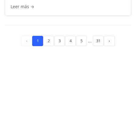
Leer más →
‹
1
2
3
4
5
...
31
›