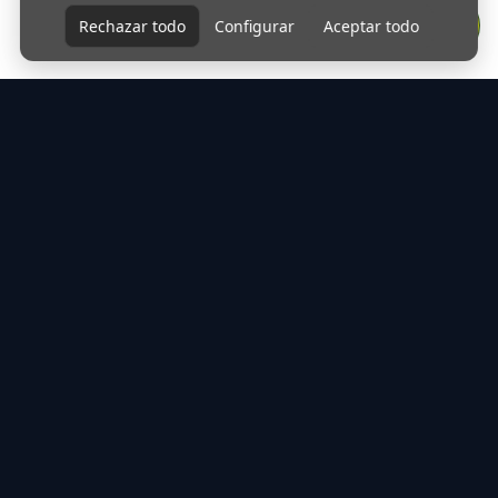
Rechazar todo
Configurar
Aceptar todo
Protección de Datos: Nos tomamos muy en serio tu
privacidad. Tratamos tus datos personales de forma segura y
conforme a la normativa vigente. Si quieres conocer todos los
detalles, consulta nuestra
Política de Privacidad
DELEGACIONES