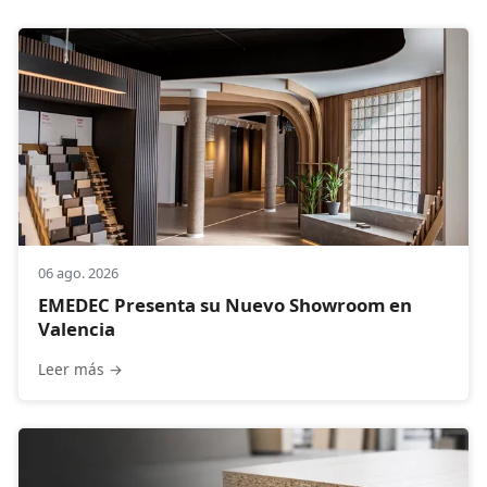
Melaminas P.SENSE
Compacmel
Fabric
Solid
Bandas
Laminados HPL
06 ago. 2026
EMEDEC Presenta su Nuevo Showroom en
OSB
Valencia
Alistonados
Leer más →
Rechapados
Madera Cemento